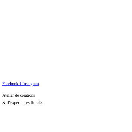
A propos
Mariage
Dire au revoir
Ateliers
Bouquet et abonnement
Fleurs séchées
Contact
Facebook-f
Instagram
Atelier de créations
& d’expériences florales
20 Chemin Vert
59237 Verlinghem