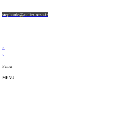
stephanie@atelier-rozo.fr
Mentions légales, CGV et Politique de confidentialité
© Copyright 2023
|
Atelier ROZO
×
×
Panier
MENU