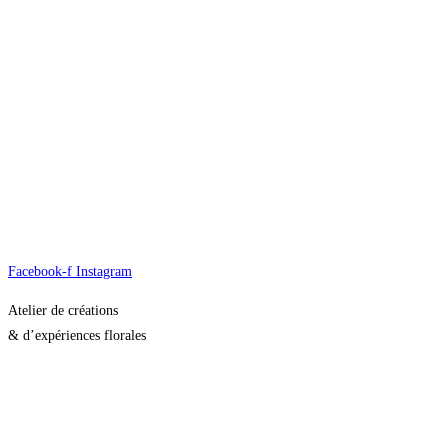
A propos
Mariage
Dire au revoir
Ateliers
Bouquet et abonnement
Fleurs séchées
Contact
Facebook-f
Instagram
Atelier de créations
& d’expériences florales
20 Chemin Vert
59237 Verlinghem