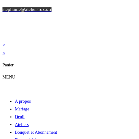
stephanie@atelier-rozo.fr
Mentions légales, CGV et Politique de confidentialité
© Copyright 2023
|
Atelier ROZO
×
×
Panier
MENU
A propos
Mariage
Deuil
Ateliers
Bouquet et Abonnement